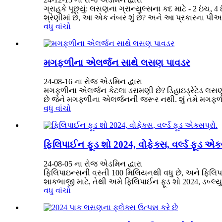
ગ્રાહકે પૂછ્યું: લસણના ગ્રાન્યુલ્સના કદ માટે - 2 ઇંચ, 
શ્રેણીમાં છે, આ એક નંબર શું છે? અને આ પ્રકારના પીઆર
વધુ વાંચો
મગફળીના એલર્જન સાથે લસણ પાવડર
24-08-16 ના રોજ એડમિન દ્વારા
મગફળીના એલર્જન કેટલા ડરામણી છે? ડિહાઇડ્રેટેડ લસણ
છે જેને મગફળીના એલર્જનની જરૂર નથી. શું તમે મગફળીના
વધુ વાંચો
ફિલિપાઈન ફૂડ શો 2024, વોફેક્સ, વર્લ્ડ ફૂડ એક્
24-08-05 ના રોજ એડમિન દ્વારા
ફિલિપાઇન્સની વસ્તી 100 મિલિયનથી વધુ છે, અને ફિલિપાઇ
શાકભાજી માટે, તેથી અમે ફિલિપાઈન ફૂડ શો 2024, ડબ્લ્યુઓફ
વધુ વાંચો