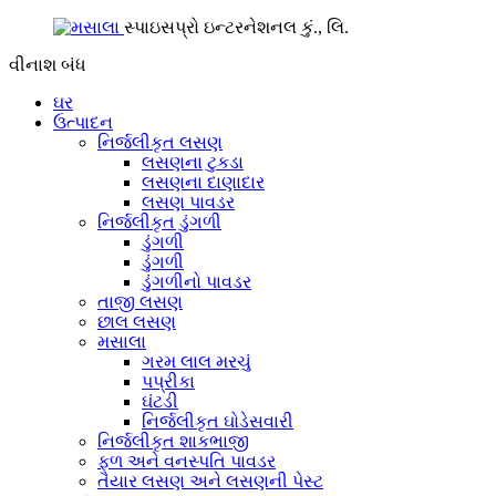
સ્પાઇસપ્રો ઇન્ટરનેશનલ કું., લિ.
વીનાશ
બંધ
ઘર
ઉત્પાદન
નિર્જલીકૃત લસણ
લસણના ટુકડા
લસણના દાણાદાર
લસણ પાવડર
નિર્જલીકૃત ડુંગળી
ડુંગળી
ડુંગળી
ડુંગળીનો પાવડર
તાજી લસણ
છાલ લસણ
મસાલા
ગરમ લાલ મરચું
પપ્રીકા
ઘંટડી
નિર્જલીકૃત ઘોડેસવારી
નિર્જલીકૃત શાકભાજી
ફળ અને વનસ્પતિ પાવડર
તૈયાર લસણ અને લસણની પેસ્ટ