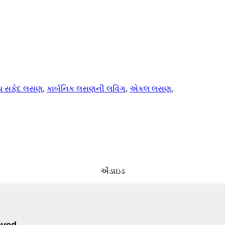
્ય સફેદ લસણ
,
કાર્બનિક લસણની લવિંગ
,
એકલ લસણ
,
એંડાઇડ