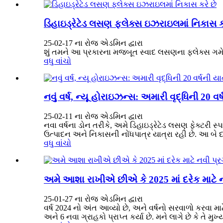
ડિહાઇડ્રેટેડ લસણ ફ્લેક્સ ઇઝરાઇલમાં નિકાસ ક
25-02-17 ના રોજ એડમિન દ્વારા
શું તમને આ પ્રકારના મજબૂત સ્વાદ લસણના ફ્લેક્સ ગમે છે
વધુ વાંચો
નવું વર્ષ, ન્યૂ હોરાઇઝન્સ: અમારી વૃદ્ધિની 20 વર
25-02-11 ના રોજ એડમિન દ્વારા
નવા વર્ષના ડોન તરીકે, અમે ડિહાઇડ્રેટેડ લસણ ફેક્ટરી સ્
ઉત્પાદન અને નિકાસની નોંધપાત્ર યાત્રા રહી છે. આ બે 
વધુ વાંચો
અમે આશા રાખીએ છીએ કે 2025 માં દરેક માટે 
25-01-27 ના રોજ એડમિન દ્વારા
વર્ષ 2024 નો અંત આવ્યો છે, અને વર્ષનો સરવાળો કરવા માટ
અને 6 નવા ગ્રાહકો પ્રાપ્ત કર્યા છે. મને લાગે છે કે તે 