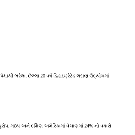
્ષાથી ભરેલા. છેલ્લા 20 વર્ષ ડિહાઇડ્રેટેડ લસણ ઉદ્યોગમાં
યુરોપ, મધ્ય અને દક્ષિણ અમેરિકામાં વેચાણમાં 24% નો વધારો