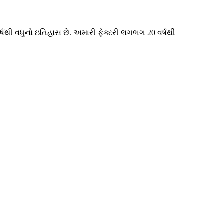
ર્ષથી વધુનો ઇતિહાસ છે. અમારી ફેક્ટરી લગભગ 20 વર્ષથી