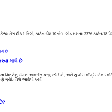
 પેકેજ: બેગ દીઠ 1 કિલો, કાર્ટન દીઠ 10 બેગ. લોડ ક્ષમતા: 2376 કાર્ટન/
વા માગે છે
મિત્રોનું ધ્યાન આકર્ષિત કરવું જોઈએ, અને યુએસ કોંગ્રેસમેન સ્કો
ગ્રોઇ વિશે આક્ષેપો કર્યા ...
છે?