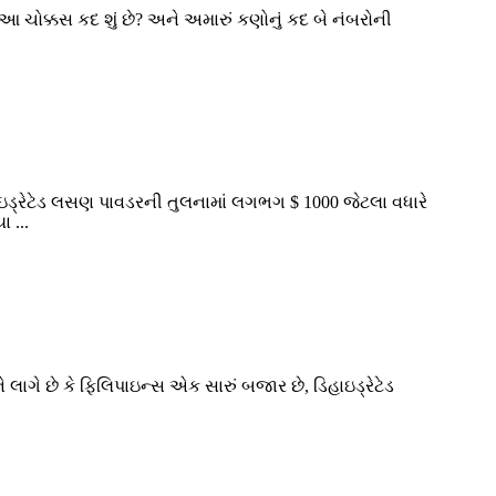
ે, આ ચોક્કસ કદ શું છે? અને અમારું કણોનું કદ બે નંબરોની
ઇડ્રેટેડ લસણ પાવડરની તુલનામાં લગભગ $ 1000 જેટલા વધારે
 ...
ાગે છે કે ફિલિપાઇન્સ એક સારું બજાર છે, ડિહાઇડ્રેટેડ