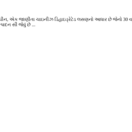
્રાંત, ચીન, એક જાણીતા ચાઇનીઝ ડિહાઇડ્રેટેડ લસણનો આધાર છે જેનો 30 વ
ાદન સી જેવું છે ...