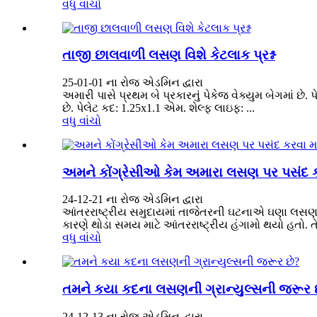
વધુ વાંચો
તાજી છાલવાળી લસણ વિશે કેટલાક પ્રશ્ન
25-01-01 ના રોજ એડમિન દ્વારા
અમારી પાસે પ્રથમ બે પ્રકારનું પેકેજ વેક્યુમ બેગમાં છે.
છે. પેલેટ કદ: 1.25x1.1 એમ. શેલ્ફ લાઇફ: ...
વધુ વાંચો
અમને કોંગ્રેસીઓ કેમ અમારા લસણ પર પસંદ કર
24-12-21 ના ​​રોજ એડમિન દ્વારા
આંતરરાષ્ટ્રીય સમુદાયમાં તાજેતરની ઘટનાએ ઘણા લસણના 
કારણે થોડા સમય માટે આંતરરાષ્ટ્રીય હંગામો થયો હતો. તેણે 
વધુ વાંચો
તમને કયા કદના લસણની ગ્રાન્યુલ્સની જરૂર 
24-12-13 ના રોજ એડમિન દ્વારા