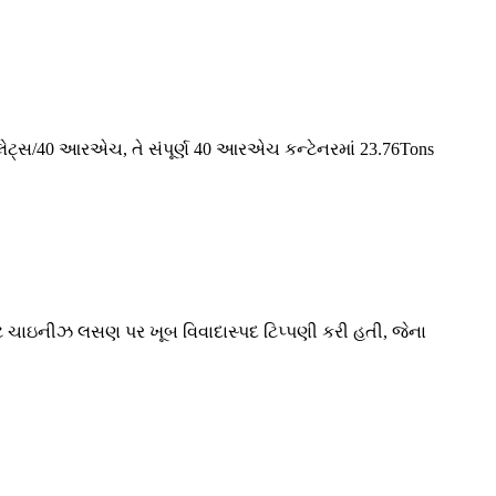
18 પેલેટ્સ/40 આરએચ, તે સંપૂર્ણ 40 આરએચ કન્ટેનરમાં 23.76Tons
ટે ચાઇનીઝ લસણ પર ખૂબ વિવાદાસ્પદ ટિપ્પણી કરી હતી, જેના