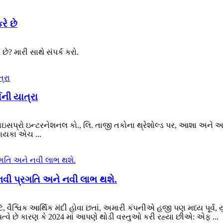
રે છે
? મારી સાથે સંપર્ક કરો.
્ષની યાત્રા
પાઇસપ્રો ઇન્ટરનેશનલ કો., લિ. તાજી તકોના થ્રેશોલ્ડ પર, આશા અને અપેક
દાયકા એચ ...
નવી પ્રગતિ અને નવી લાભ થશે.
ે, વૈશ્વિક આર્થિક મંદી હોવા છતાં, અમારી કંપનીએ હજી પણ મધ્ય પૂર્વ, 
મુખ્યત્વે છે કારણ કે 2024 માં આપણે થોડી વસ્તુઓ કરી રહ્યા છીએ: એફ ...