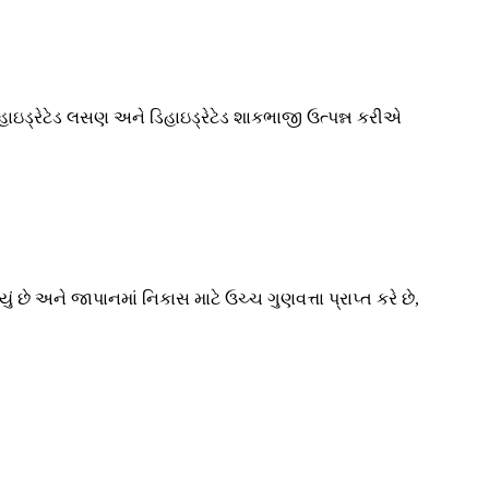
ડિહાઇડ્રેટેડ લસણ અને ડિહાઇડ્રેટેડ શાકભાજી ઉત્પન્ન કરીએ
ં છે અને જાપાનમાં નિકાસ માટે ઉચ્ચ ગુણવત્તા પ્રાપ્ત કરે છે,