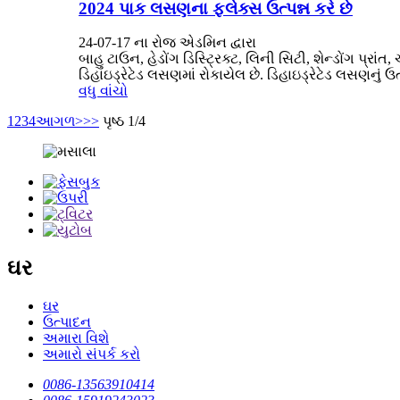
2024 પાક લસણના ફ્લેક્સ ઉત્પન્ન કરે છે
24-07-17 ના રોજ એડમિન દ્વારા
બાહુ ટાઉન, હેડોંગ ડિસ્ટ્રિક્ટ, લિની સિટી, શેન્ડોંગ પ
ડિહાઇડ્રેટેડ લસણમાં રોકાયેલ છે. ડિહાઇડ્રેટેડ લસણનું ઉત્પ
વધુ વાંચો
1
2
3
4
આગળ>
>>
પૃષ્ઠ 1/4
ઘર
ઘર
ઉત્પાદન
અમારા વિશે
અમારો સંપર્ક કરો
0086-13563910414