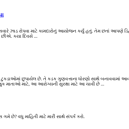
યા
વારે ઝાડ રોપવા માટે કામદારોનું આયોજન કર્યું હતું. તેમ છતાં આપણે 
છીએ. કયા દિવસે ...
 ટુકડાઓમાં છુપાયેલ છે. તે કડક ગુણવત્તાના ધોરણો સાથે બનાવવામાં આવ્યુ
ુક માતાઓ માટે, આ આરોગ્યની સુરક્ષા માટે આ ચાવી છે ...
ગમે છે? વધુ માહિતી માટે મારી સાથે સંપર્ક કરો.