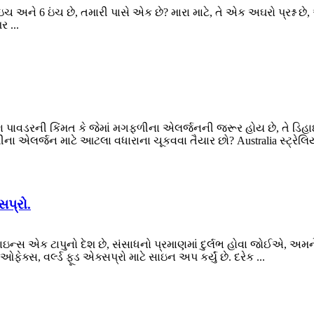
4 ઇંચ અને 6 ઇંચ છે, તમારી પાસે એક છે? મારા માટે, તે એક અઘરો પ્રશ્ન છ
 ...
 પાવડરની કિંમત કે જેમાં મગફળીના એલર્જનની જરૂર હોય છે, તે ડિહા
 એલર્જન માટે આટલા વધારાના ચૂકવવા તૈયાર છો? Australia સ્ટ્રેલિયા
સપ્રો.
ન્સ એક ટાપુનો દેશ છે, સંસાધનો પ્રમાણમાં દુર્લભ હોવા જોઈએ, અમને લ
ેક્સ, વર્લ્ડ ફૂડ એક્સપ્રો માટે સાઇન અપ કર્યું છે. દરેક ...