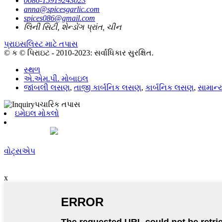
0086-15919243023
anna@spicesgarlic.com
spices086@gmail.com
લિની સિટી, શેન્ડોંગ પ્રાંત, ચીન
પ્રાઇસલિસ્ટ માટે તપાસ
© ક © પિરાઇટ - 2010-2023: સર્વાધિકાર સુરક્ષિત.
સ્થળ
એ.એમ.પી. મોબાઇલ
જાંબલી લસણ
,
તાજી કાર્બનિક લસણ
,
કાર્બનિક લસણ
,
સામાન
ઇમેઇલ મોકલો
વોટ્સએપ
x